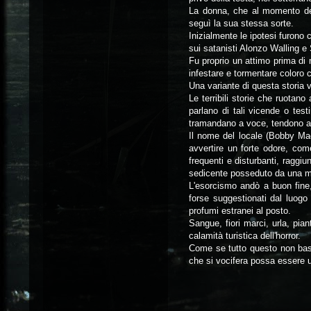
La donna, che al momento del
seguì la sua stessa sorte.
Inizialmente le ipotesi furono
sui satanisti Alonzo Walling e
Fu proprio un attimo prima di
infestare e tormentare coloro 
Una variante di questa storia 
Le terribili storie che ruotano
parlano di tali vicende o tes
tramandano a voce, tendono ad
Il nome del locale (Bobby Mac
avvertire un forte odore, com
frequenti e disturbanti, raggi
sedicente posseduto da una mal
L'esorcismo andò a buon fine,
forse suggestionati dal luogo
profumi estranei al posto.
Sangue, fiori marci, urla, pi
calamità turistica dell'horror.
Come se tutto questo non bast
che si vocifera possa essere un