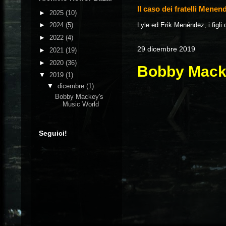
Il caso dei fratelli Menen
►
2025
(10)
Lyle ed Erik Menéndez, i figli 
►
2024
(5)
►
2022
(4)
29 dicembre 2019
►
2021
(19)
►
2020
(36)
Bobby Mack
▼
2019
(1)
▼
dicembre
(1)
Bobby Mackey's
Music World
Seguici!