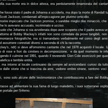
la sua morte era in dolce attesa, era perdutamente innamorata del cantan
 che fosse stato il padre di Johanna a ucciderla, ma dopo la morte di Randall t
 Scott Jackson, condannati all'impiccagione per plurimo omicidio.
 morire impiccato che Jackson promise, o sarebbe meglio dire minacciò, che il
che lo avevano accusato, incriminato e ucciso.
vuole che Johanna si sia avvelenata dopo aver scoperto che il padre aveva uc
 attorno al Bobby Mackey's infatti non sono corredate da prove tangibili, non 
timonianze fotografiche, ma si tramandano verbalmente nel corso degli ann
 assumere connotati diversi a seconda di chi la racconta.
key's, ndr) si deve all'omonimo cantante che nel 1978 acquistò il locale. Un 
e di rose e fiori da cimitero in decomposizione, e da quel momento le inf
ungendo il culmine nel 1991, quando il reverendo Glen Cole esorcizzò per quasi
efica e terribile entità.
 ma intorno al locale continuano da sempre ad avvicendarsi curiosi da tut
 e dalle storie che si trascina da anni, vedono ombre strane, sentono voci
anti, sono solo alcune delle testimonianze che contribuiscono a fare del Bob
asse ad alimentare la sua fama di luogo maledetto, i suoi sotterranei ospit
 portale per l'inferno.