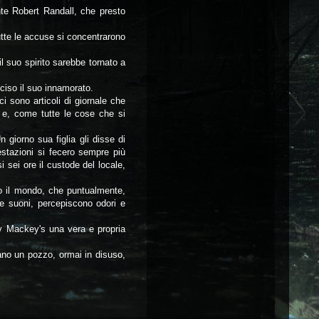
te Robert Randall, che presto
utte le accuse si concentrarono
 suo spirito sarebbe tornato a
ciso il suo innamorato.
ci sono articoli di giornale che
i e, come tutte le cose che si
giorno sua figlia gli disse di
estazioni si fecero sempre più
 sei ore il custode del locale,
to il mondo, che puntualmente,
 e suoni, percepiscono odori e
by Mackey's una vera e propria
ano un pozzo, ormai in disuso,