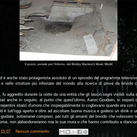
Il pozzo, portale per l'inferno, del Bobby Mackey's Music World
 è anche stato protagonista assoluto di un episodio del programma televisi
i e nelle strutture più infestate del mondo alla ricerca di prove da brivid
u aggredito durante la notte da una entità che gli lasciò segni visibili sulla sc
ati anche in seguito, al punto che quest'ultimo, Aaron Goodwin, si separò dal
i repentini sbalzi d'umore che inspiegabilmente lo coglievano quando era con i 
è tutt'oggi aperto e oltre ad ascoltare buona musica e godersi un drink o un
guidate, sotterranei compresi, per tutti gli amanti del brivido che volessero t
orse, non abbandoneranno mai le sue mura e che hanno contribuito a rilanciare 
e
15:07
Nessun commento: