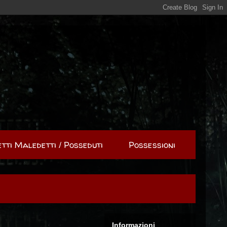
tti Maledetti / Posseduti
Possessioni
Informazioni