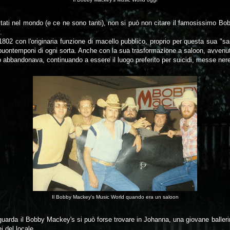
estati nel mondo (e ce ne sono tanti), non si può non citare il famosissimo 
.
 1802 con l'originaria funzione di macello pubblico, proprio per questa sua "s
e buontemponi di ogni sorta. Anche con la sua trasformazione a saloon, avvenu
 abbandonava, continuando a essere il luogo preferito per suicidi, messe nere, 
Il Bobby Mackey's Music World quando era un saloon
riguarda il Bobby Mackey's si può forse trovare in Johanna, una giovane balleri
i del locale.