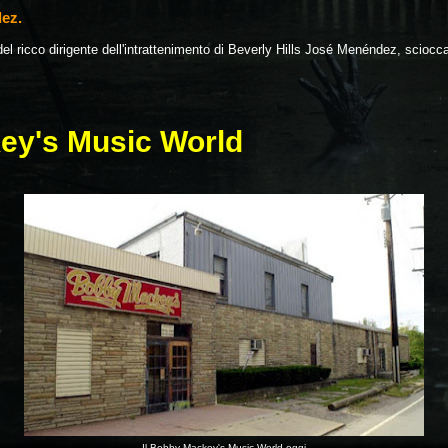
dez.
del ricco dirigente dell'intrattenimento di Beverly Hills José Menéndez, sciocc
ey's Music World
Il Bobby Mackey's Music World oggi