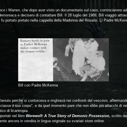
ioco i Warren, che dopo aver visto un documentario sul caso, cominciarono a
moniaca e decisero di contattare Bill. Il 28 luglio del 1989, Bill viaggiò attrav
 e fu portato portato nella cappella della Madonna del Rosario. Lì Padre McKenn
Bill con Padre McKenna
rattenuto perché si contorceva e ringhiava nei confronti del vescovo, afferma
sciasse il suo corpo", e da quel momento pare che non ebbe più attacchi di n
ico di licantropia.
iportati nel libro
Werewolf: A True Story of Demonic Possession,
scritto da
nte ancora in vendita in lingua originale su svariati store online.