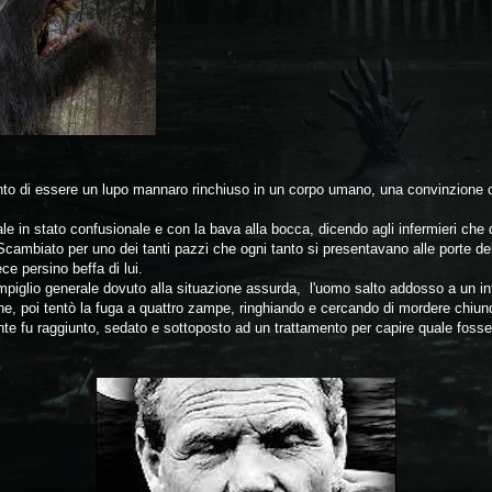
vinto di essere un lupo mannaro rinchiuso in un corpo umano, una convinzione
le in stato confusionale e con la bava alla bocca, dicendo agli infermieri ch
. Scambiato per uno dei tanti pazzi che ogni tanto si presentavano alle porte d
ce persino beffa di lui.
 scompiglio generale dovuto alla situazione assurda, l'uomo salto addosso a un i
e, poi tentò la fuga a quattro zampe, ringhiando e cercando di mordere chiunq
te fu raggiunto, sedato e sottoposto ad un trattamento per capire quale foss