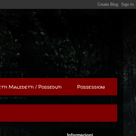
tti Maledetti / Posseduti
Possessioni
Informazioni