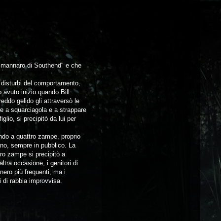
po mannaro di Southend" e che
 disturbi del comportamento,
o avuto inizio quando Bill
eddo gelido gli attraversò le
re a squarciagola e a strappare
lio, si precipitò da lui per
do a quattro zampe, proprio
no, sempre in pubblico. La
ro zampe si precipitò a
ltra occasione, i genitori di
nnero più frequenti, ma i
i di rabbia improvvisa.