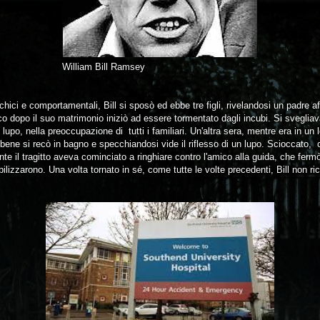
William Bill Ramsey
hici e comportamentali, Bill si sposò ed ebbe tre figli, rivelandosi un padre af
co dopo il suo matrimonio iniziò ad essere tormentato dagli incubi. Si svegliav
upo, nella preoccupazione di tutti i familiari. Un'altra sera, mentre era in un
bene si recò in bagno e specchiandosi vide il riflesso di un lupo. Scioccato, 
e il tragitto aveva cominciato a ringhiare contro l'amico alla guida, che fer
obilizzarono. Una volta tornato in sé, come tutte le volte precedenti, Bill non ri