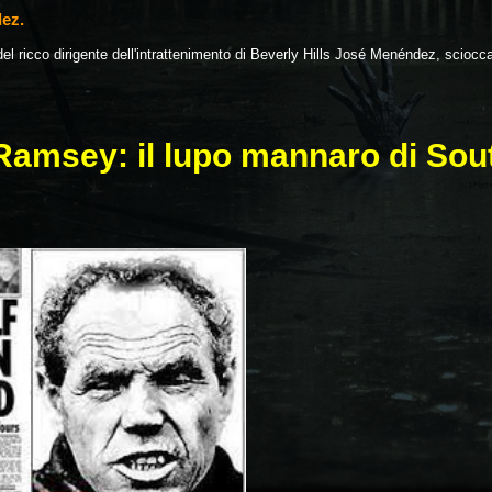
dez.
del ricco dirigente dell'intrattenimento di Beverly Hills José Menéndez, sciocc
 Ramsey: il lupo mannaro di So