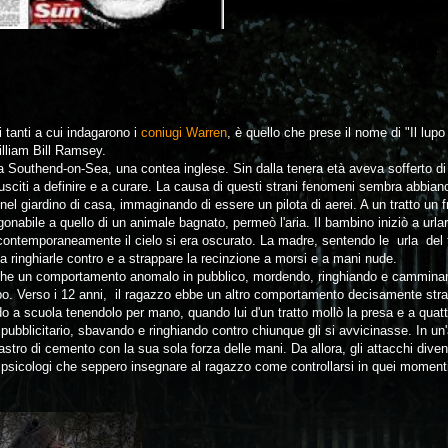
i tanti a cui indagarono i
coniugi Warren
, è quello che prese il nome di "Il lu
lliam Bill Ramsey.
 Southend-on-Sea, una contea inglese. Sin dalla tenera età aveva sofferto di
iusciti a definire e a curare. La causa di questi strani fenomeni sembra abbian
l giardino di casa, immaginando di essere un pilota di aerei. A un tratto un fr
onabile a quello di un animale bagnato, permeò l'aria. Il bambino iniziò a urla
; contemporaneamente il cielo si era oscurato. La madre, sentendo le urla del fig
a ringhiarle contro e a strappare la recinzione a morsi e a mani nude.
he un comportamento anomalo in pubblico, mordendo, ringhiando e camminan
o. Verso i 12 anni, il ragazzo ebbe un altro comportamento decisamente stra
a scuola tenendolo per mano, quando lui d'un tratto mollò la presa e a quatt
ubblicitario, sbavando e ringhiando contro chiunque gli si avvicinasse. In un'a
ilastro di cemento con la sua sola forza delle mani. Da allora, gli attacchi dive
ni psicologi che seppero insegnare al ragazzo come controllarsi in quei moment