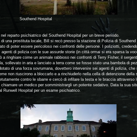
Southend Hospital
nel reparto psichiatrico del Southend Hospital per un breve periodo.
 di una prostituta locale, Bill si recò presso la stazione di Polizia di Southen
pato di poter essere pericoloso nei confronti delle persone. I poliziotti, credend
i agenti di polizia con le sue assurde storie (in città ormai si era sparsa la voc
iò a ringhiare come un animale rabbioso nei confronti di Terry Fisher, il sergente
ola, sollevato in aria e lanciato a terra come se fosse stato una bambola di pez
ato di una forza sovrumana, dovettero intervenire sei agenti di polizia, che 
eme non riuscirono a bloccarlo e a rinchiuderlo nella cella di detenzione della s
ipetutamente contro le sbarre e cercò di infilare la testa e le braccia attraverso 
 a chiamare un medico per somministrargli un potente sedativo. Data la sua si
 al Runwell Hospital per un esame psichiatrico.