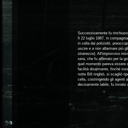
Successivamente fu rinchiuso 
Il 22 luglio 1987, in compagnia
in cella dai poliziotti, preoccu
uscire e a non allarmare più gl
stranezze). All'improvviso iniz
sera, che fu afferrato per la g
quel momento pareva essere dot
facilità disarmante, finché insi
notte Bill ringhiò, si scagliò r
cella, costringendo gli agenti
decisamente labile, fu inviato