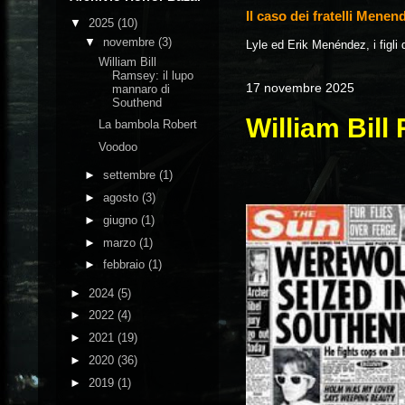
Il caso dei fratelli Menen
▼
2025
(10)
▼
novembre
(3)
Lyle ed Erik Menéndez, i figli 
William Bill
Ramsey: il lupo
17 novembre 2025
mannaro di
Southend
William Bill
La bambola Robert
Voodoo
►
settembre
(1)
►
agosto
(3)
►
giugno
(1)
►
marzo
(1)
►
febbraio
(1)
►
2024
(5)
►
2022
(4)
►
2021
(19)
►
2020
(36)
►
2019
(1)