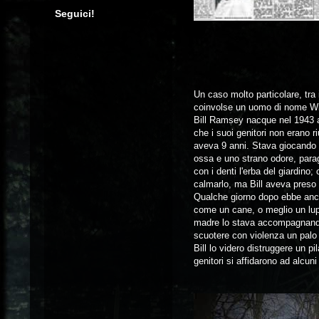
Seguici!
Un caso molto particolare, tra 
coinvolse un uomo di nome Wi
Bill Ramsey nacque nel 1943 a
che i suoi genitori non erano r
aveva 9 anni. Stava giocando ne
ossa e uno strano odore, parag
con i denti l'erba del giardino
calmarlo, ma Bill aveva preso 
Qualche giorno dopo ebbe anc
come un cane, o meglio un lup
madre lo stava accompagnando 
scuotere con violenza un palo p
Bill lo videro distruggere un p
genitori si affidarono ad alcu